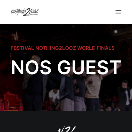
ACCUEIL
FESTIVAL NOTHING2LOOZ WORLD FINALS
LE CONCEPT
NOS GUEST
GUEST
QUALIFIERS
HISTORY
INFOS/CONTACT
PARTENAIRES