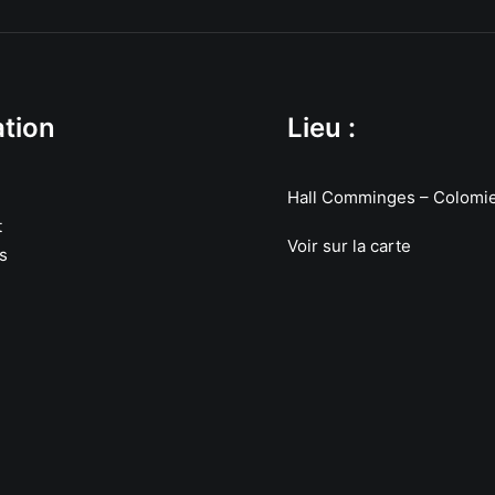
tion
Lieu :
Hall Comminges – Colomi
t
Voir sur la carte
s