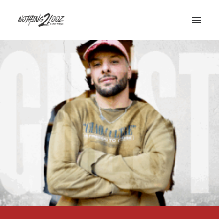
ACCUEIL
LE CONCEPT
GUEST
QUALIFIERS
HISTORY
INFOS/CONTACT
PARTENAIRES