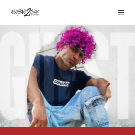
ACCUEIL
LE CONCEPT
GUEST
QUALIFIERS
HISTORY
INFOS/CONTACT
PARTENAIRES