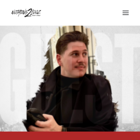
ACCUEIL
LE CONCEPT
GUEST
QUALIFIERS
HISTORY
INFOS/CONTACT
PARTENAIRES