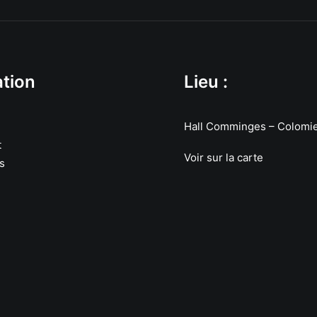
tion
Lieu :
Hall Comminges – Colomi
t
Voir sur la carte
s