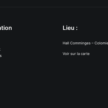
tion
Lieu :
Hall Comminges – Colomi
t
Voir sur la carte
s