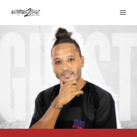
ACCUEIL
LE CONCEPT
GUEST
QUALIFIERS
HISTORY
INFOS/CONTACT
PARTENAIRES