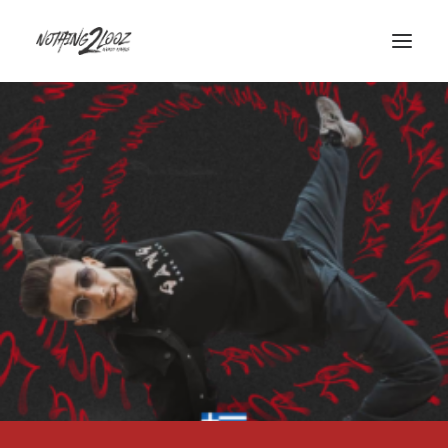
ACCUEIL
LE CONCEPT
GUEST
QUALIFIERS
HISTORY
INFOS/CONTACT
PARTENAIRES