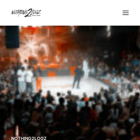
ACCUEIL
LE CONCEPT
GUEST
QUALIFIERS
HISTORY
INFOS/CONTACT
PARTENAIRES
NOTHING2LOOZ