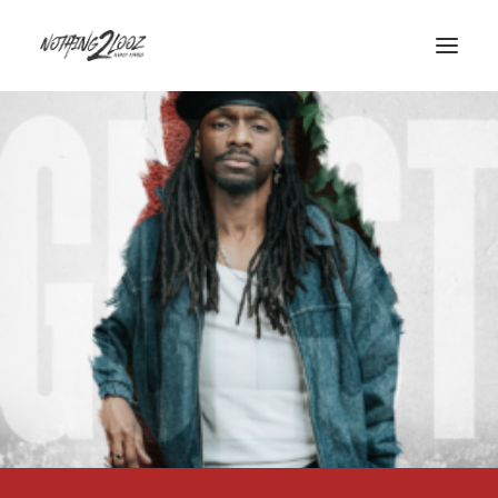
ACCUEIL
LE CONCEPT
GUEST
QUALIFIERS
HISTORY
INFOS/CONTACT
PARTENAIRES