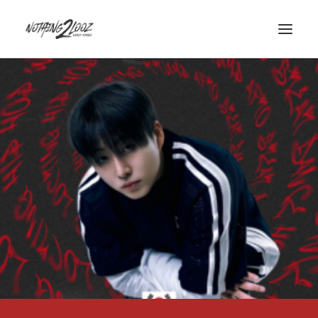
ACCUEIL
LE CONCEPT
GUEST
QUALIFIERS
HISTORY
INFOS/CONTACT
PARTENAIRES