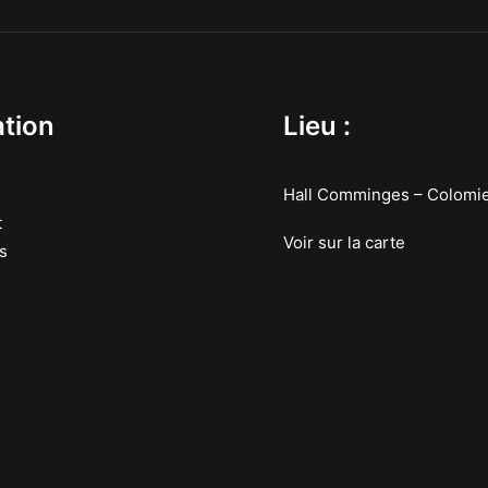
tion
Lieu :
Hall Comminges – Colomi
t
Voir sur la carte
s