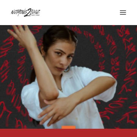
ACCUEIL
LE CONCEPT
GUEST
QUALIFIERS
HISTORY
INFOS/CONTACT
PARTENAIRES