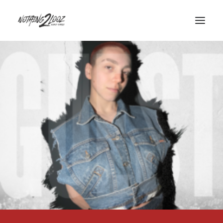
ACCUEIL
LE CONCEPT
GUEST
QUALIFIERS
HISTORY
INFOS/CONTACT
PARTENAIRES