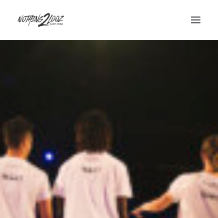
ACCUEIL
LE CONCEPT
GUEST
QUALIFIERS
HISTORY
INFOS/CONTACT
PARTENAIRES