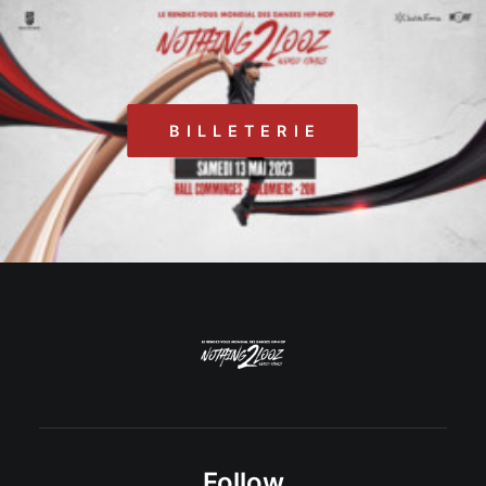
B I L L E T E R I E
Follow